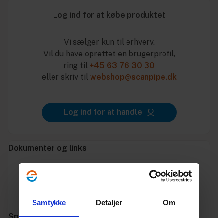
Log ind for at købe produktet
Vi sælger kun til erhverv.
Vil du have oprettet en brugerprofil,
ring til
+45 63 76 30 30
eller skriv til
webshop@scanpipe.dk
Log ind for at handle
Dokumenter og links
Datablad
Godkendelse
Samtykke
Detaljer
Om
Specifikationer