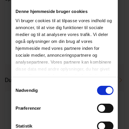
Denne hjemmeside bruger cookies
Varenummer
13010395
Vi bruger cookies til at tilpasse vores indhold og
annoncer, til at vise dig funktioner til sociale
Vægt
0.23
medier og til at analysere vores trafik. Vi deler
også oplysninger om din brug af vores
Enhed
STK.
hjemmeside med vores partnere inden for
sociale medier, annonceringspartnere og
Dimension
40
analysepartnere. Vores partnere kan kombinere
disse data med andre oplysninger, du har givet
dem, eller som de har indsamlet fra din brug af
Du skal måske også bruge
deres tjenester.
Læs mere her.
Samtykkevalg
Nødvendig
Præferencer
40x32 mm SP blueseal reduktion
Statistik