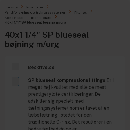
Forside
Produkter
Vandforsyning og trykrørssystemer
Fittings
Kompressionsfittings plast
40x1 1/4" SP blueseal bøjning m/urg
40x1 1/4" SP blueseal
bøjning m/urg
Beskrivelse
SP blueseal kompressionsfittings
Er i
meget høj kvalitet med alle de mest
prestigefyldte certificeringer. De
adskiller sig specielt med
tætningssystemet som er lavet af en
læbetætning i stedet for den
traditionelle O-ring. Det resulterer i en
bedre tæthed da de er