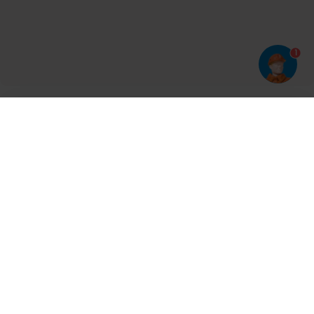
1
Har du prøvet vores app?
Tryk på
og derefter 'Føj til hjemmeskærm'
Tilmeld dig vores nyhedsbrev og bliv opdateret
Kontakt
Cases
Nyheder
Ventilation