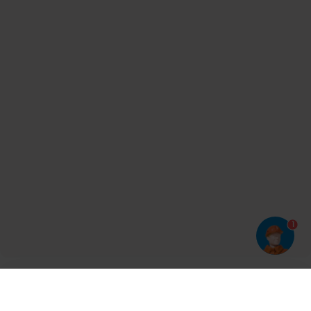
1
Har du prøvet vores app?