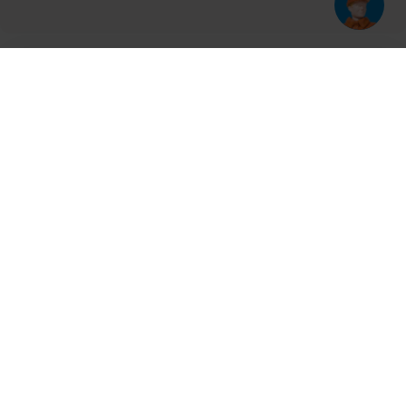
Har du prøvet vores app?
Tryk på
og derefter 'Føj til hjemmeskærm'
Tilmeld dig vores nyhedsbrev og bliv opdateret
Kontakt
Cases
Nyheder
Ventilation
Produkter
Aalborg
Aarhus