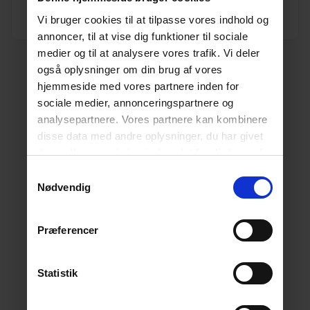
Vi bruger cookies til at tilpasse vores indhold og
Målere og målerbrønde
PVC trykrør
annoncer, til at vise dig funktioner til sociale
medier og til at analysere vores trafik. Vi deler
også oplysninger om din brug af vores
hjemmeside med vores partnere inden for
sociale medier, annonceringspartnere og
analysepartnere. Vores partnere kan kombinere
disse data med andre oplysninger, du har givet
dem, eller som de har indsamlet fra din brug af
deres tjenester.
Læs mere her.
Samtykkevalg
Nødvendig
Præferencer
Statistik