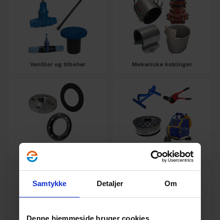
Ventiler og tilbehør
Mekaniske koblinger
Flanger og pakninger
Maskiner og værktøj
Samtykke
Detaljer
Om
Denne hjemmeside bruger cookies