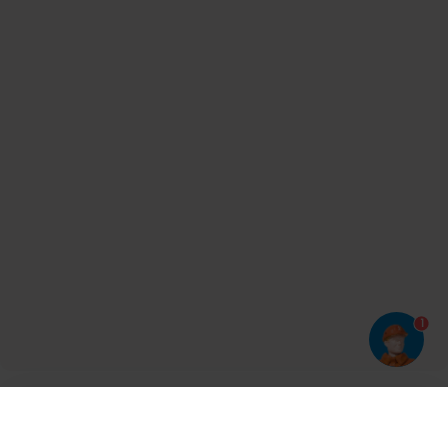
1
Har du prøvet vores app?