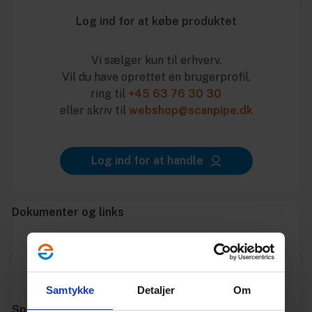
Log ind for at købe produktet
Vi sælger kun til erhverv.
Vil du have oprettet en brugerprofil,
ring til
+45 63 76 30 30
eller skriv til
webshop@scanpipe.dk
Log ind for at handle
Dokumenter og links
Datablad
Godkendelse
Samtykke
Detaljer
Om
Specifikationer