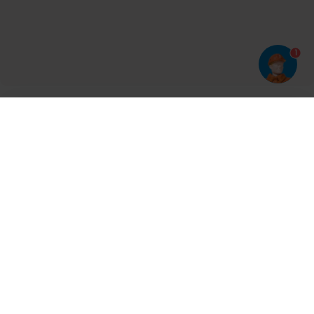
1
Har du prøvet vores app?
Tryk på
og derefter 'Føj til hjemmeskærm'
Tilmeld dig vores nyhedsbrev og bliv opdateret
Kontakt
Cases
Nyheder
Ventilation