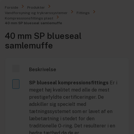
Forside
Produkter
Vandforsyning og trykrørssystemer
Fittings
Kompressionsfittings plast
40 mm SP blueseal samlemuffe
40 mm SP blueseal
samlemuffe
Beskrivelse
SP blueseal kompressionsfittings
Er i
meget høj kvalitet med alle de mest
prestigefyldte certificeringer. De
adskiller sig specielt med
tætningssystemet som er lavet af en
læbetætning i stedet for den
traditionelle O-ring. Det resulterer i en
bedre tæthed da de er