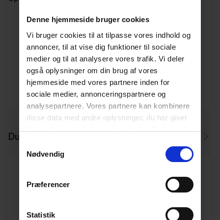
Denne hjemmeside bruger cookies
Varenummer
13010020
Vi bruger cookies til at tilpasse vores indhold og
annoncer, til at vise dig funktioner til sociale
Vægt
0.33
medier og til at analysere vores trafik. Vi deler
også oplysninger om din brug af vores
Enhed
STK.
hjemmeside med vores partnere inden for
sociale medier, annonceringspartnere og
Dimension
40
analysepartnere. Vores partnere kan kombinere
disse data med andre oplysninger, du har givet
dem, eller som de har indsamlet fra din brug af
Du skal måske også bruge
deres tjenester.
Læs mere her.
Samtykkevalg
Nødvendig
Præferencer
40x1 1/4" SP blueseal overg. m/irg
Statistik