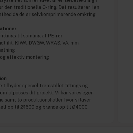
systemet som er lavet af en læbetætning i
r den traditionelle O-ring. Det resulterer i en
æthed da de er selvkomprimerende omkring
ationer
ittings til samling af PE-rør
ndt iht. KIWA, DWGW, WRAS, VA, mm.
ætning
 og effektiv montering
ion
 tilbyder speciel fremstillet fittings og
om tilpasses dit projekt. Vi har vores egen
e samt to produktionshaller hvor vi laver
 helt op til Ø1600 og brønde op til Ø4000.