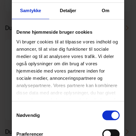
Producent
Ostendorf
Samtykke
Detaljer
Om
Du skal måske også bruge
Denne hjemmeside bruger cookies
Vi bruger cookies til at tilpasse vores indhold og
annoncer, til at vise dig funktioner til sociale
medier og til at analysere vores trafik. Vi deler
også oplysninger om din brug af vores
hjemmeside med vores partnere inden for
160/160 45° Pipelife PP kloakgrenrør
sociale medier, annonceringspartnere og
Varenr. 10196830
analysepartnere. Vores partnere kan kombinere
Pakkeinfo. STK.
disse data med andre oplysninger, du har givet
dem, eller som de har indsamlet fra din brug af
Se produkt
deres tjenester.
Læs mere her.
Samtykkevalg
Nødvendig
Du kan måske i stedet bruge
Præferencer