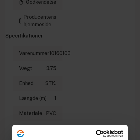
Godkendelse
Producentens
hjemmeside
Specifikationer
Varenummer
10160103
Vægt
3.75
Enhed
STK.
Længde (m)
1
Materiale
PVC
Dimension
160