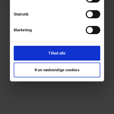
Statistik
Marketing
160 mm Pipelife PVC kloakrør SN8 1,0 m, EN1401
Varenr. 10160041
Pakkeinfo. STK.
Tillad alle
Se produkt
Kun nødvendige cookies