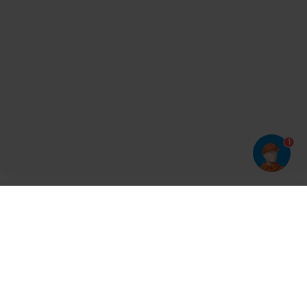
1
Har du prøvet vores app?
Tryk på
og derefter 'Føj til hjemmeskærm'
Tilmeld dig vores nyhedsbrev og bliv opdateret