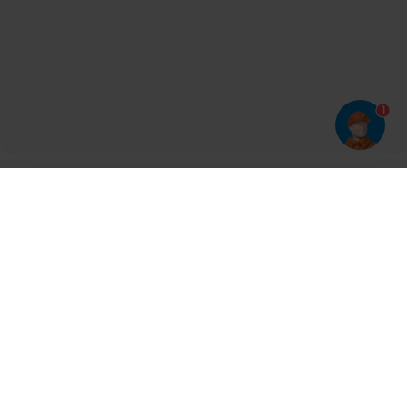
1
Har du prøvet vores app?
Tryk på
og derefter 'Føj til hjemmeskærm'
Tilmeld dig vores nyhedsbrev og bliv opdateret