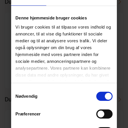
Du skal måske også bruge
Denne hjemmeside bruger cookies
Vi bruger cookies til at tilpasse vores indhold og
annoncer, til at vise dig funktioner til sociale
medier og til at analysere vores trafik. Vi deler
160 mm x 30° Pipelife PP kloak bøjning
også oplysninger om din brug af vores
Varenr. 10196780
hjemmeside med vores partnere inden for
Pakkeinfo. STK.
sociale medier, annonceringspartnere og
analysepartnere. Vores partnere kan kombinere
Se produkt
disse data med andre oplysninger, du har givet
dem, eller som de har indsamlet fra din brug af
deres tjenester.
Læs mere her.
Samtykkevalg
Nødvendig
Du kan måske i stedet bruge
Præferencer