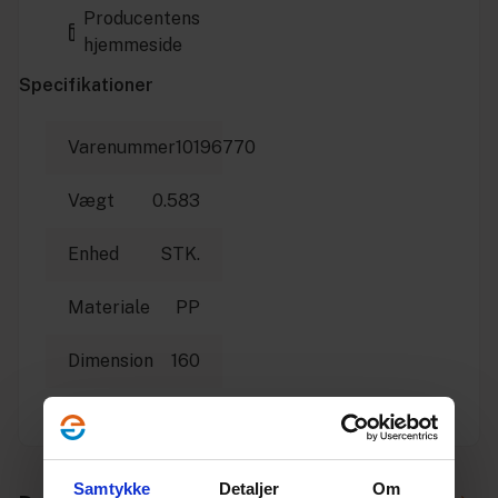
Producentens
hjemmeside
Specifikationer
Varenummer
10196770
Vægt
0.583
Enhed
STK.
Materiale
PP
Dimension
160
Producent
Pipelife
Samtykke
Detaljer
Om