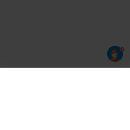
1
Har du prøvet vores app?
Tryk på
og derefter 'Føj til hjemmeskærm'
Tilmeld dig vores nyhedsbrev og bliv opdateret