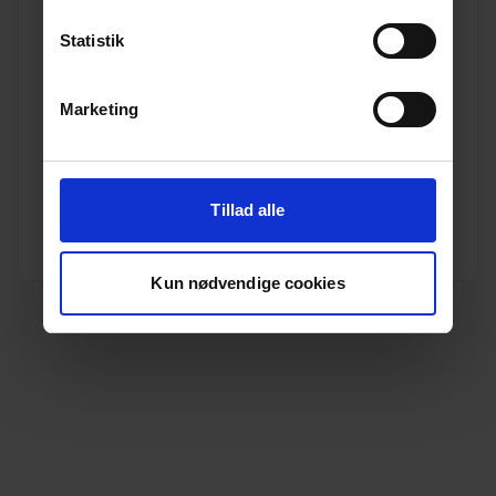
Statistik
Marketing
160 mm x 87° PVC kloak bøjning m/fast gummiring
Varenr. 10190055
Pakkeinfo. STK.
Tillad alle
Se produkt
Kun nødvendige cookies