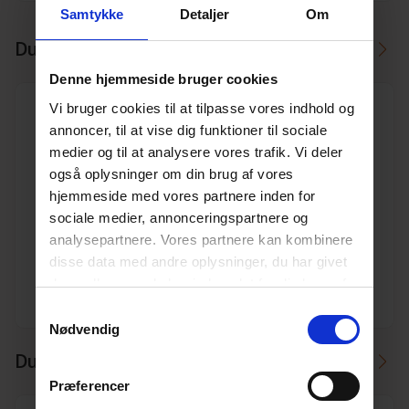
Samtykke
Detaljer
Om
Du skal måske også bruge
Denne hjemmeside bruger cookies
Vi bruger cookies til at tilpasse vores indhold og
annoncer, til at vise dig funktioner til sociale
medier og til at analysere vores trafik. Vi deler
også oplysninger om din brug af vores
110 mm x 30° Pipelife PP kloak bøjning
hjemmeside med vores partnere inden for
Varenr. 10196755
sociale medier, annonceringspartnere og
Pakkeinfo. STK.
analysepartnere. Vores partnere kan kombinere
disse data med andre oplysninger, du har givet
Se produkt
dem, eller som de har indsamlet fra din brug af
deres tjenester.
Læs mere her.
Samtykkevalg
Nødvendig
Du kan måske i stedet bruge
Præferencer