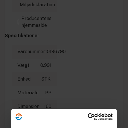
Miljødeklaration
Producentens
hjemmeside
Specifikationer
Varenummer
10196790
Vægt
0.991
Enhed
STK.
Materiale
PP
Dimension
160
Producent
Pipelife