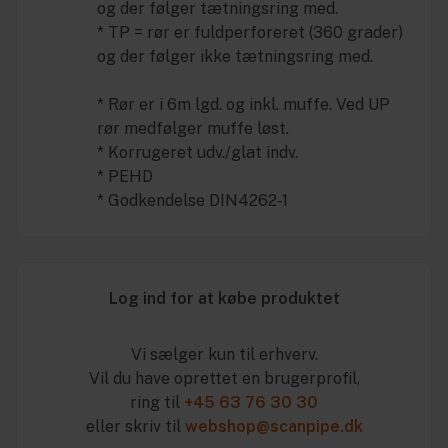
og der følger tætningsring med.
* TP = rør er fuldperforeret (360 grader)
og der følger ikke tætningsring med.
* Rør er i 6m lgd. og inkl. muffe. Ved UP
rør medfølger muffe løst.
* Korrugeret udv./glat indv.
* PEHD
* Godkendelse DIN4262-1
Log ind for at købe produktet
Vi sælger kun til erhverv.
Vil du have oprettet en brugerprofil,
ring til
+45 63 76 30 30
eller skriv til
webshop@scanpipe.dk