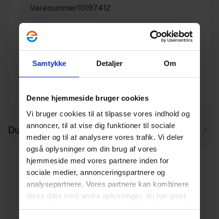
Varenummer
10197412
Vægt
1.85
Enhed
M
Samtykke
Detaljer
Om
Dimension
DN
200
Denne hjemmeside bruger cookies
Vi bruger cookies til at tilpasse vores indhold og
annoncer, til at vise dig funktioner til sociale
Du skal måske også bruge
medier og til at analysere vores trafik. Vi deler
også oplysninger om din brug af vores
hjemmeside med vores partnere inden for
sociale medier, annonceringspartnere og
analysepartnere. Vores partnere kan kombinere
disse data med andre oplysninger, du har givet
DN 200 skydemuffe, til anlægsrør
dem, eller som de har indsamlet fra din brug af
Varenr. 10197551