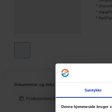
* Strabu
* Storm
* AquaP
* RailPi
Dokumenter og links
Samtykke
Producentens hjemmeside
Denne hjemmeside bruger c