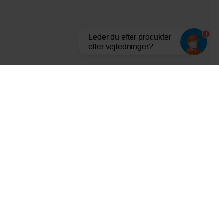
1
Leder du efter produkter
eller vejledninger?
Tilmeld dig vores nyhedsbrev og bliv opdateret