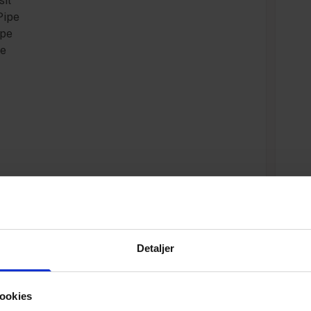
sil
Pipe
ipe
pe
Specifikationer
Detaljer
Varenummer
ookies
Vægt