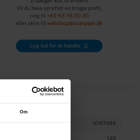
Vi sælger kun til erhverv.
Vil du have oprettet en brugerprofil,
ring til
+45 63 76 30 30
eller skriv til
webshop@scanpipe.dk
Log ind for at handle
Om
10197484
1.23