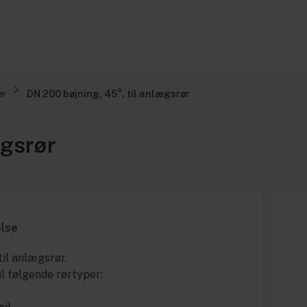
ør
DN 200 bøjning, 45°, til anlægsrør
ægsrør
else
til anlægsrør.
il følgende rørtyper: