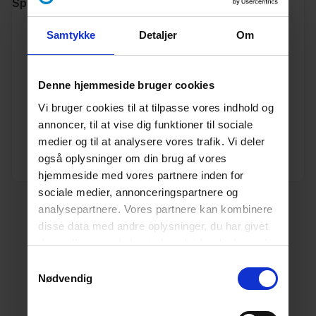
Specifikationer
Samtykke
Detaljer
Om
Varenummer
10197468
Vægt
1.5
Denne hjemmeside bruger cookies
Vi bruger cookies til at tilpasse vores indhold og
Enhed
STK.
annoncer, til at vise dig funktioner til sociale
medier og til at analysere vores trafik. Vi deler
Dimension
DN
også oplysninger om din brug af vores
200
hjemmeside med vores partnere inden for
sociale medier, annonceringspartnere og
analysepartnere. Vores partnere kan kombinere
disse data med andre oplysninger, du har givet
dem, eller som de har indsamlet fra din brug af
deres tjenester.
Læs mere her.
Samtykkevalg
Nødvendig