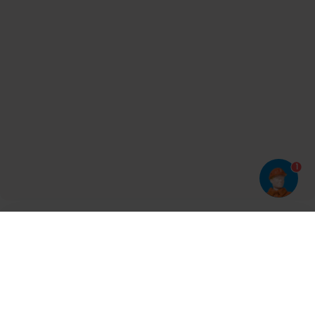
1
Har du prøvet vores app?
Tryk på
og derefter 'Føj til hjemmeskærm'
Tilmeld dig vores nyhedsbrev og bliv opdateret