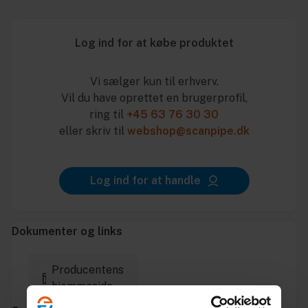
Log ind for at købe produktet
Vi sælger kun til erhverv.
Vil du have oprettet en brugerprofil,
ring til
+45 63 76 30 30
eller skriv til
webshop@scanpipe.dk
Log ind for at handle
Dokumenter og links
Producentens
hjemmeside