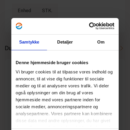
Enhed
STK.
Producent
Thürmer
Samtykke
Detaljer
Om
Du skal måske også bruge
Denne hjemmeside bruger cookies
Vi bruger cookies til at tilpasse vores indhold og
annoncer, til at vise dig funktioner til sociale
medier og til at analysere vores trafik. Vi deler
også oplysninger om din brug af vores
Hulsav holder til 32-210 mm 101 mm centerbor 9,5 mm
sekskant skaft
hjemmeside med vores partnere inden for
Varenr. 10300790
sociale medier, annonceringspartnere og
Pakkeinfo. STK.
analysepartnere. Vores partnere kan kombinere
disse data med andre oplysninger, du har givet
Se produkt
dem, eller som de har indsamlet fra din brug af