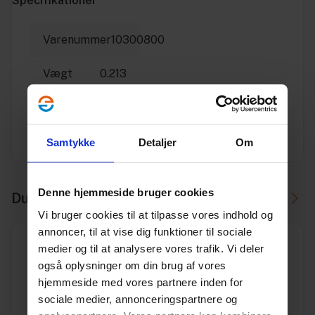
Specifikationer
Varenummer
10300800
Vægt
0.213
Enhed
STK.
Producent
Thürmer
Samtykke
Detaljer
Om
Denne hjemmeside bruger cookies
Du skal måske også bruge
Vi bruger cookies til at tilpasse vores indhold og
annoncer, til at vise dig funktioner til sociale
medier og til at analysere vores trafik. Vi deler
også oplysninger om din brug af vores
hjemmeside med vores partnere inden for
sociale medier, annonceringspartnere og
Hulsav holder til 32-210 mm 101 mm centerbor 9,5 mm