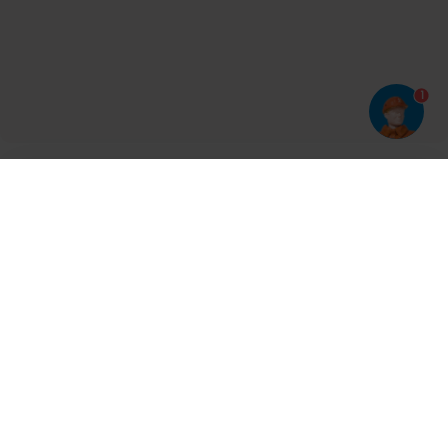
1
Har du prøvet vores app?
Tryk på
og derefter 'Føj til hjemmeskærm'
Tilmeld dig vores nyhedsbrev og bliv opdateret
Kontakt
Cases
Nyheder
Ventilation