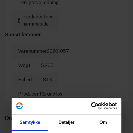
Brugervejledning
Producentens
hjemmeside
Specifikationer
Varenummer
20201057
Vægt
5.265
Enhed
STK.
Producent
Grundfos
Du skal måske også bruge
Samtykke
Detaljer
Om