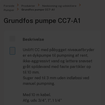
Forside
Produkter
Nedsivning og udskillere
Grundfos pumpe CC7-A1
Pumper
Grundfos pumpe CC7-A1
Beskrivelse
Unilift CC med påbygget niveauafbryder
er en dykpumpe til pumpning af rent,
ikke-aggressivt vand og lettere snavset
gråt spildevand med faste partikler op
til 10 mm.
Suger ned til 3 mm uden indløbssi ved
manuel pumpning.
Med 10 m kabel.
Afg. udv. 3/4", 1", 1 1/4"