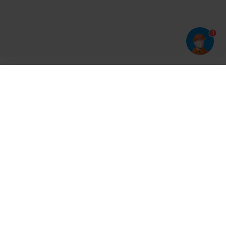
1
Har du prøvet vores app?
Tryk på
og derefter 'Føj til hjemmeskærm'
Tilmeld dig vores nyhedsbrev og bliv opdateret
Kontakt
Cases
Nyheder
Ventilation