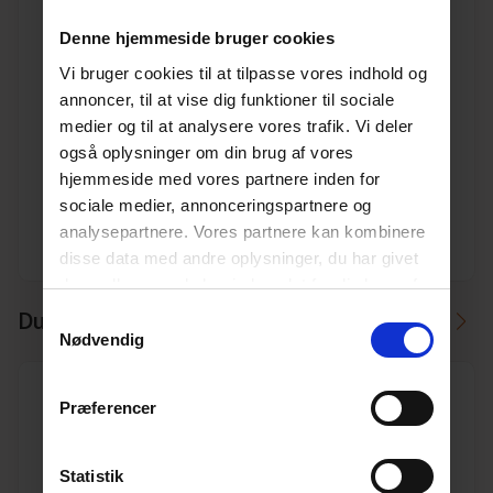
Denne hjemmeside bruger cookies
Vi bruger cookies til at tilpasse vores indhold og
annoncer, til at vise dig funktioner til sociale
Plasson 40 x 1" overgang m/irg, serie 1
medier og til at analysere vores trafik. Vi deler
Varenr. 13136140
også oplysninger om din brug af vores
Pakkeinfo. STK.
hjemmeside med vores partnere inden for
sociale medier, annonceringspartnere og
Se produkt
analysepartnere. Vores partnere kan kombinere
disse data med andre oplysninger, du har givet
dem, eller som de har indsamlet fra din brug af
deres tjenester.
Læs mere her.
Du kan måske i stedet bruge
Samtykkevalg
Nødvendig
Præferencer
Statistik
Flygt pumpe SXM3/A m/vippe