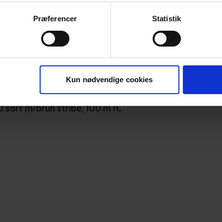
Præferencer
Statistik
Kun nødvendige cookies
sort m/brun stribe, 100 m rl.