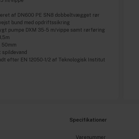
5 m/vippe
ceret af DN600 PE SN8 dobbeltvægget rør
svejst bund med opdriftssikring
Flygt pumpe DXM 35-5 m/vippe samt rørføring
3,5m
g 50mm
åt spildevand
dt efter EN 12050-1/2 af Teknologisk Institut
Specifikationer
Varenummer