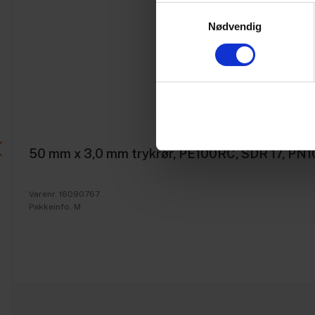
Samtykkevalg
Nødvendig
50 mm x 3,0 mm trykrør, PE100RC, SDR 17, PN10 
Varenr. 16090767
Pakkeinfo. M