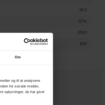
90.2
STK.
3500
600
Om
 medier og til at analysere
nden for sociale medier,
e oplysninger, du har givet