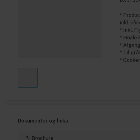
DXM 35-
* Produ
inkl. på
* Inkl. 
* Højde 
* Afgan
* Til gr
* Godken
Dokumenter og links
Brochure