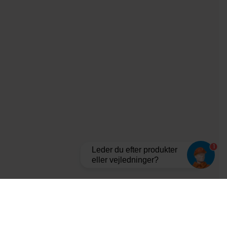
1
Leder du efter produkter
eller vejledninger?