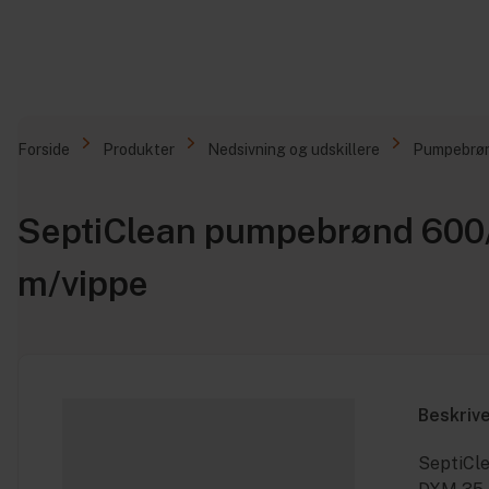
Forside
Produkter
Nedsivning og udskillere
Pumpebrø
SeptiClean pumpebrønd 600/
m/vippe
Beskriv
SeptiCl