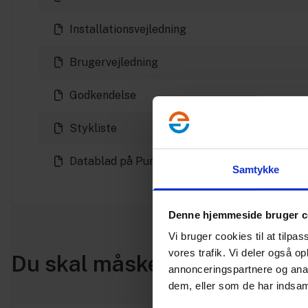
Installationsvejledning
Brugervejledning
Godkendelse
Stykliste
Datablad på Pumpe
Samtykke
Denne hjemmeside bruger c
Vi bruger cookies til at tilpas
vores trafik. Vi deler også 
Du skal måske også bruge
annonceringspartnere og anal
dem, eller som de har indsaml