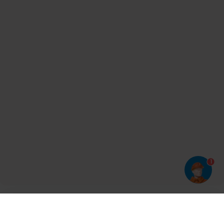
1
Har du prøvet vores app?