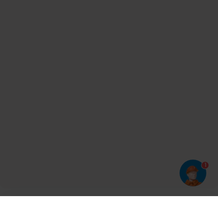
1
Har du prøvet vores app?