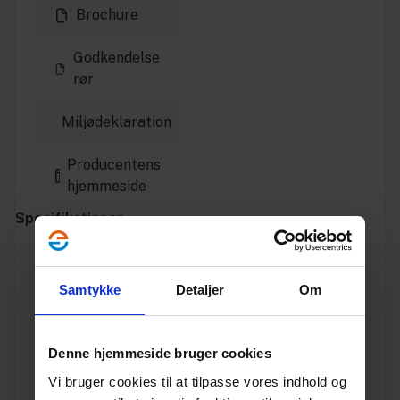
Brochure
Godkendelse
rør
Miljødeklaration
Producentens
hjemmeside
Specifikationer
Varenummer
10198150
Samtykke
Detaljer
Om
Vægt
1.595
Denne hjemmeside bruger cookies
Enhed
STK.
Vi bruger cookies til at tilpasse vores indhold og
Dimension
250