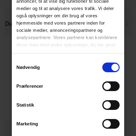
annoncer, til at vise dig funktioner til sociale
medier og til at analysere vores trafik. Vi deler
også oplysninger om din brug af vores
Du skal måske også bruge
hjemmeside med vores partnere inden for
sociale medier, annonceringspartnere og
analysepartnere. Vores partnere kan kombinere
disse data med andre oplysninger, du har givet
dem, eller som de har indsamlet fra din brug af
deres tjenester.
Læs mere her.
Samtykkevalg
Nødvendig
250 mm Pragma PP korrugeret rør 3,0 m, SN8 m/gi-
ring
Varenr. 10198035
Præferencer
Pakkeinfo. STK.
Se produkt
Statistik
Marketing