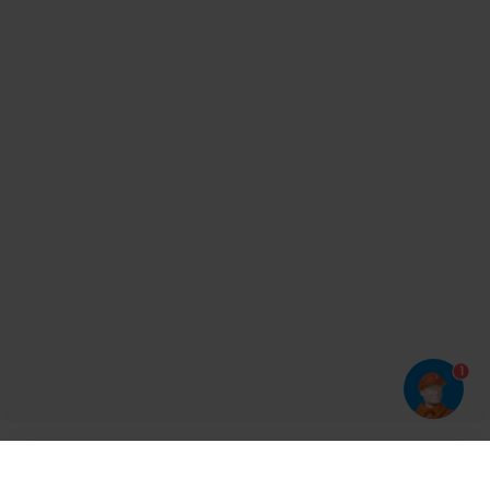
1
Har du prøvet vores app?