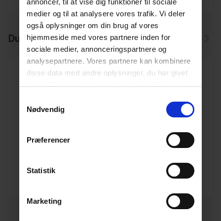
annoncer, til at vise dig funktioner til sociale
medier og til at analysere vores trafik. Vi deler
også oplysninger om din brug af vores
Du skal måske også bruge
hjemmeside med vores partnere inden for
sociale medier, annonceringspartnere og
analysepartnere. Vores partnere kan kombinere
disse data med andre oplysninger, du har givet
dem, eller som de har indsamlet fra din brug af
deres tjenester.
Læs mere her.
Samtykkevalg
Nødvendig
250 mm Pragma PP korrugeret rør 3,0 m, SN8 m/gi-
ring
Varenr. 10198035
Præferencer
Pakkeinfo. STK.
Se produkt
Statistik
Marketing