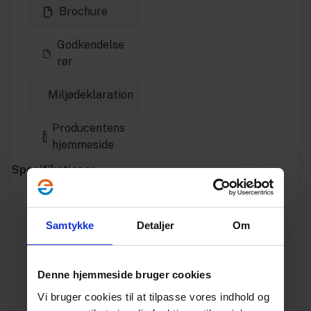
Brochure
Godkendelse
rør
Miljødeklaration
Producentens
hjemmeside
Specifikationer
Varenummer
10198145
Samtykke
Detaljer
Om
Vægt
1.4
Denne hjemmeside bruger cookies
Enhed
STK.
Vi bruger cookies til at tilpasse vores indhold og
Dimension
250