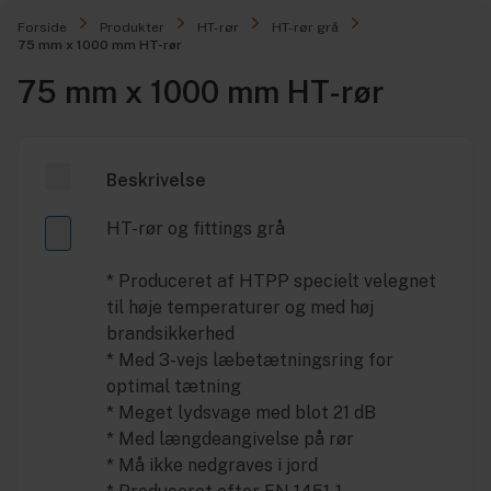
Forside
Produkter
HT-rør
HT-rør grå
75 mm x 1000 mm HT-rør
75 mm x 1000 mm HT-rør
Beskrivelse
HT-rør og fittings grå
* Produceret af HTPP specielt velegnet
til høje temperaturer og med høj
brandsikkerhed
* Med 3-vejs læbetætningsring for
optimal tætning
* Meget lydsvage med blot 21 dB
* Med længdeangivelse på rør
* Må ikke nedgraves i jord