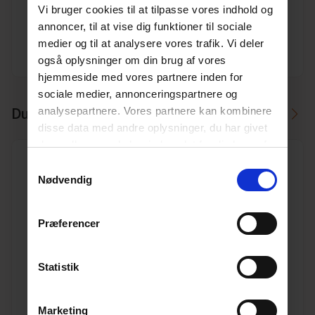
Længde
1000
Vi bruger cookies til at tilpasse vores indhold og
(m)
annoncer, til at vise dig funktioner til sociale
medier og til at analysere vores trafik. Vi deler
Dimension
75
også oplysninger om din brug af vores
hjemmeside med vores partnere inden for
sociale medier, annonceringspartnere og
analysepartnere. Vores partnere kan kombinere
Du skal måske også bruge
disse data med andre oplysninger, du har givet
dem, eller som de har indsamlet fra din brug af
deres tjenester.
Læs mere her.
Samtykkevalg
Nødvendig
75/75 45° HT-grenrør
Præferencer
Varenr. 10180340
Pakkeinfo. STK.
Statistik
Se produkt
Marketing