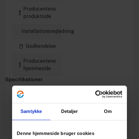
Producentens
produktside
Installationsvejledning
Godkendelse
Producentens
hjemmeside
Specifikationer
Varenummer
10171055
Samtykke
Detaljer
Om
Vægt
0.507
Enhed
STK.
Denne hjemmeside bruger cookies