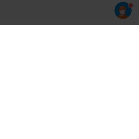
1
Har du prøvet vores app?
Tryk på
og derefter 'Føj til hjemmeskærm'
Tilmeld dig vores nyhedsbrev og bliv opdateret
Kontakt
Cases
Nyheder
Ventilation
Produkter
Aalborg
Aarhus