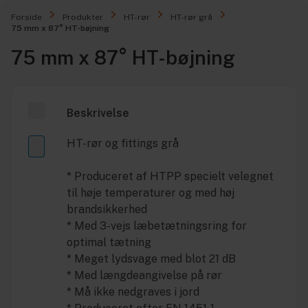
Forside
Produkter
HT-rør
HT-rør grå
75 mm x 87° HT-bøjning
75 mm x 87° HT-bøjning
Beskrivelse
HT-rør og fittings grå
* Produceret af HTPP specielt velegnet
til høje temperaturer og med høj
brandsikkerhed
* Med 3-vejs læbetætningsring for
optimal tætning
* Meget lydsvage med blot 21 dB
* Med længdeangivelse på rør
* Må ikke nedgraves i jord