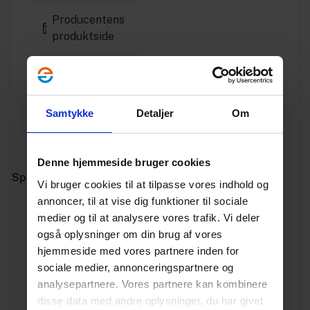
Producentens
produktside
Installationsvejledning
Godkendelse
Samtykke
Detaljer
Om
Producentens
hjemmeside
Denne hjemmeside bruger cookies
Specifikationer
Vi bruger cookies til at tilpasse vores indhold og
annoncer, til at vise dig funktioner til sociale
Varenummer
10180080
medier og til at analysere vores trafik. Vi deler
også oplysninger om din brug af vores
Vægt
0.099
hjemmeside med vores partnere inden for
sociale medier, annonceringspartnere og
Enhed
STK.
analysepartnere. Vores partnere kan kombinere
disse data med andre oplysninger, du har givet