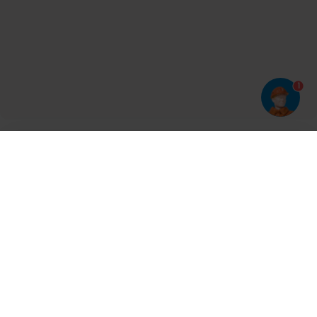
1
Har du prøvet vores app?
Tryk på
og derefter 'Føj til hjemmeskærm'
Tilmeld dig vores nyhedsbrev og bliv opdateret