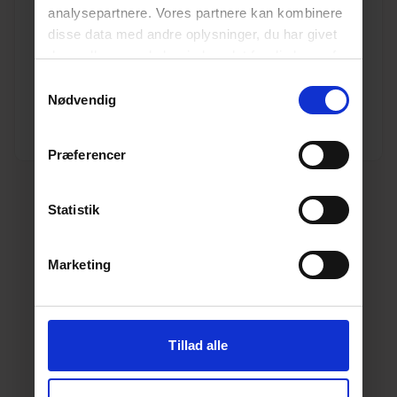
analysepartnere. Vores partnere kan kombinere
Blücher 110 mm bøjning 87,5°, rustfri/syrefast
disse data med andre oplysninger, du har givet
Varenr. 10199513
dem, eller som de har indsamlet fra din brug af
Pakkeinfo. STK.
deres tjenester.
Læs mere her.
Samtykkevalg
Nødvendig
Se produkt
Præferencer
Statistik
Marketing
Tillad alle