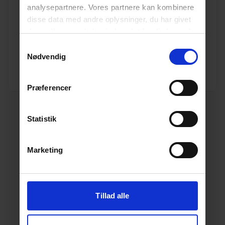
analysepartnere. Vores partnere kan kombinere
Blücher 110 mm tætningsring FPM grøn
disse data med andre oplysninger, du har givet
Varenr. 10199605
dem, eller som de har indsamlet fra din brug af
Pakkeinfo. STK.
deres tjenester.
Læs mere her.
Samtykkevalg
Nødvendig
Se produkt
Præferencer
Statistik
Marketing
Tillad alle