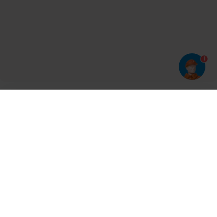
1
Har du prøvet vores app?
Tryk på
og derefter 'Føj til hjemmeskærm'
Tilmeld dig vores nyhedsbrev og bliv opdateret