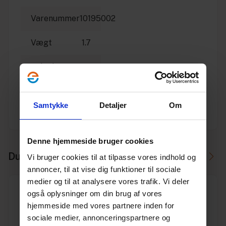
Varenummer
10195002
Vægt
1.7
Enhed
STK.
Dimension
200
Samtykke
Detaljer
Om
Producent
Wavin
Denne hjemmeside bruger cookies
Du skal måske også bruge
Vi bruger cookies til at tilpasse vores indhold og
annoncer, til at vise dig funktioner til sociale
medier og til at analysere vores trafik. Vi deler
også oplysninger om din brug af vores
hjemmeside med vores partnere inden for
sociale medier, annonceringspartnere og