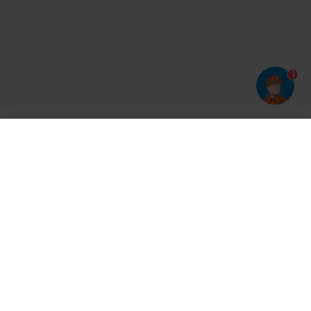
1
Har du prøvet vores app?
Tryk på
og derefter 'Føj til hjemmeskærm'
Tilmeld dig vores nyhedsbrev og bliv opdateret
Kontakt
Cases
Nyheder
Ventilation