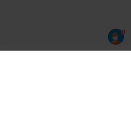
1
Har du prøvet vores app?
Tryk på
og derefter 'Føj til hjemmeskærm'
Tilmeld dig vores nyhedsbrev og bliv opdateret
Kontakt
Cases
Nyheder
Ventilation