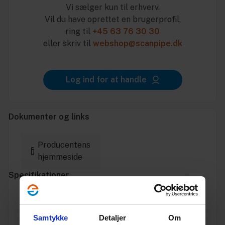
Vi sælger kun til erhverv.
Vil du have oprettet en brugerprofil,
ring til
+45 63 76 30 30
eller skriv til
webshop@scanpipe.dk
Log ind for at handle
Dokumenter og links
Producentens
hjemmeside
Specifikationer
Varenummer
10195019
Samtykke
Detaljer
Om