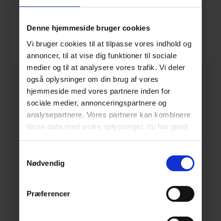
Vægt
0.1
Enhed
STK.
Denne hjemmeside bruger cookies
Vi bruger cookies til at tilpasse vores indhold og
Dimension
200
annoncer, til at vise dig funktioner til sociale
medier og til at analysere vores trafik. Vi deler
også oplysninger om din brug af vores
hjemmeside med vores partnere inden for
sociale medier, annonceringspartnere og
analysepartnere. Vores partnere kan kombinere
disse data med andre oplysninger, du har givet
dem, eller som de har indsamlet fra din brug af
deres tjenester.
Læs mere her.
Samtykkevalg
Nødvendig
Præferencer