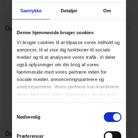
Producent
Pipelife
Samtykke
Detaljer
Om
Du skal måske også bruge
Denne hjemmeside bruger cookies
Vi bruger cookies til at tilpasse vores indhold og
annoncer, til at vise dig funktioner til sociale
medier og til at analysere vores trafik. Vi deler
også oplysninger om din brug af vores
hjemmeside med vores partnere inden for
110 mm Pipelife PP kloak dobb.muffe
sociale medier, annonceringspartnere og
Varenr. 10196742
analysepartnere. Vores partnere kan kombinere
Pakkeinfo. STK.
disse data med andre oplysninger, du har givet
dem, eller som de har indsamlet fra din brug af
Se produkt
deres tjenester.
Læs mere her.
Samtykkevalg
Nødvendig
Du kan måske i stedet bruge
Præferencer