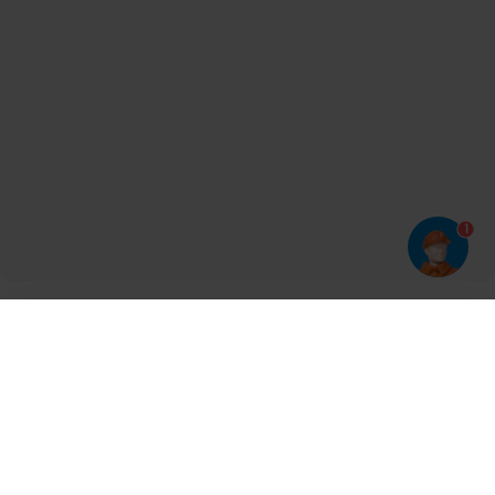
1
Har du prøvet vores app?
Tryk på
og derefter 'Føj til hjemmeskærm'
Tilmeld dig vores nyhedsbrev og bliv opdateret