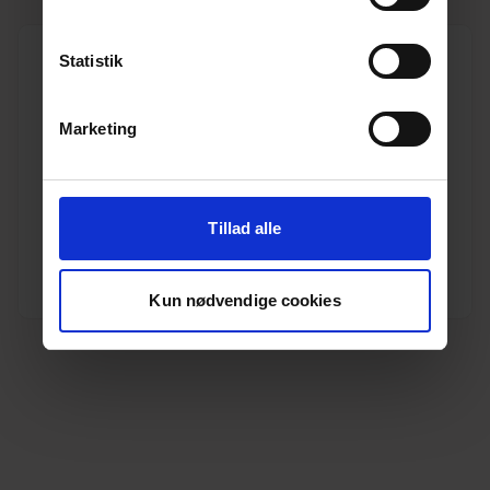
Statistik
Marketing
110 mm Wavin PP kloakrør SN4 3,0 m, EN13476
Varenr. 10196878
Pakkeinfo. STK.
Tillad alle
Se produkt
Kun nødvendige cookies