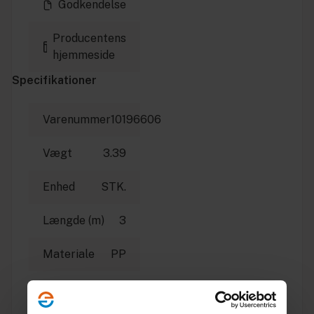
Godkendelse
Producentens
hjemmeside
Specifikationer
Varenummer
10196606
Vægt
3.39
Enhed
STK.
Længde (m)
3
Materiale
PP
Dimension
110