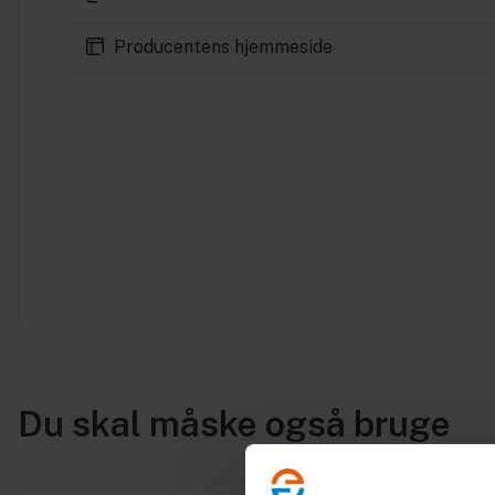
Producentens hjemmeside
Du skal måske også bruge