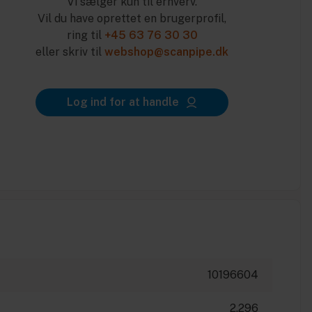
Vi sælger kun til erhverv.
Vil du have oprettet en brugerprofil,
ring til
+45 63 76 30 30
eller skriv til
webshop@scanpipe.dk
Log ind for at handle
10196604
2.296