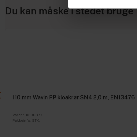
Du kan måske i stedet bruge
110 mm Wavin PP kloakrør SN4 2,0 m, EN13476
Varenr. 10196877
Pakkeinfo. STK.