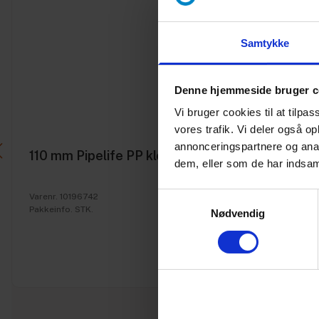
Samtykke
Denne hjemmeside bruger c
Vi bruger cookies til at tilpas
vores trafik. Vi deler også 
annonceringspartnere og anal
110 mm Pipelife PP kloak dobb.muffe
dem, eller som de har indsaml
Samtykkevalg
Varenr. 10196742
Pakkeinfo. STK.
Nødvendig