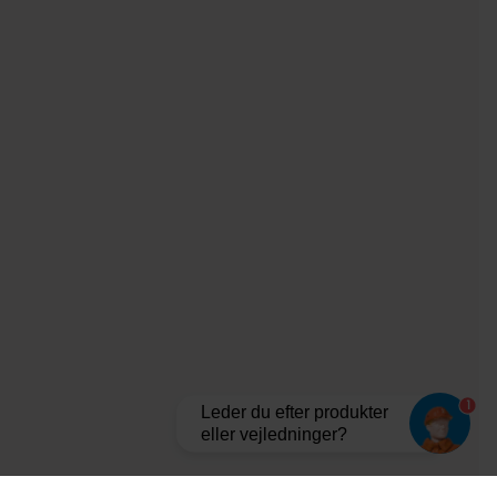
1
Leder du efter produkter
eller vejledninger?