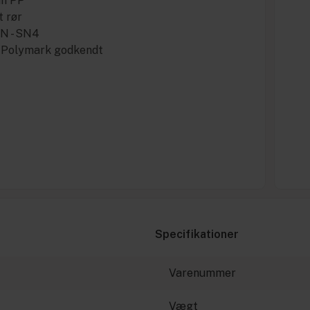
un PP
t rør
 N - SN4
c Polymark godkendt
Specifikationer
Varenummer
Vægt