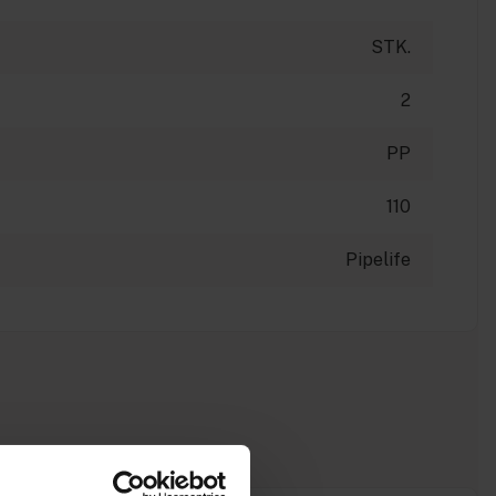
STK.
2
PP
110
Pipelife