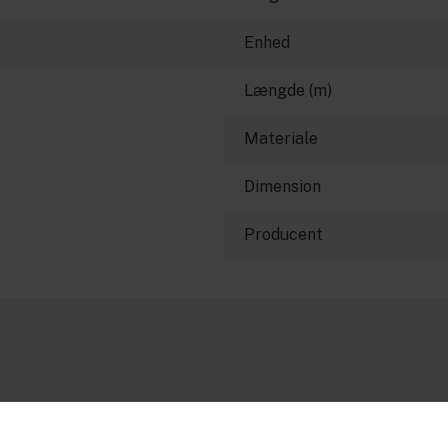
Enhed
Længde (m)
Materiale
Dimension
Producent