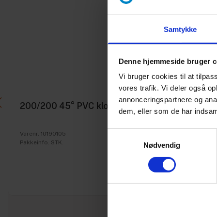
Samtykke
Denne hjemmeside bruger c
Vi bruger cookies til at tilpas
vores trafik. Vi deler også 
annonceringspartnere og anal
200/200 45° PVC kloak grenrør
dem, eller som de har indsaml
Samtykkevalg
Varenr. 10190105
Pakkeinfo. STK.
Nødvendig