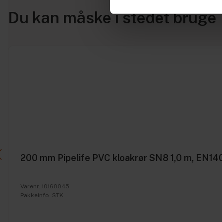
Du kan måske i stedet bruge
200 mm Pipelife PVC kloakrør SN8 1,0 m, EN14
Varenr. 10160045
Pakkeinfo. STK.