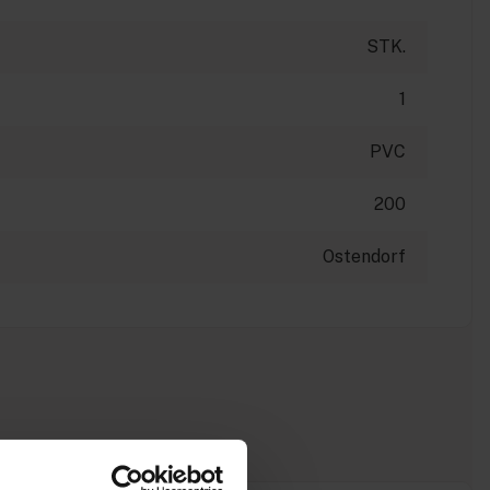
STK.
1
PVC
200
Ostendorf