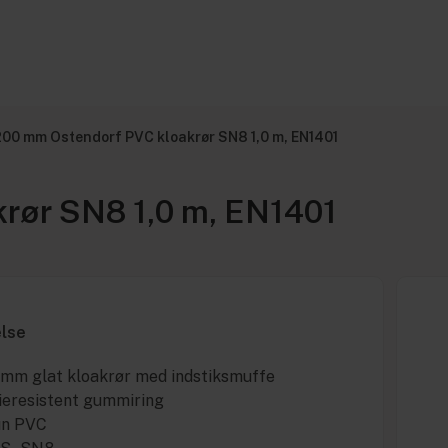
200 mm Ostendorf PVC kloakrør SN8 1,0 m, EN1401
rør SN8 1,0 m, EN1401
else
mm glat kloakrør med indstiksmuffe
lieresistent gummiring
un PVC