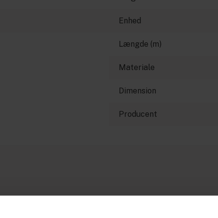
Enhed
Længde (m)
Materiale
Dimension
Producent