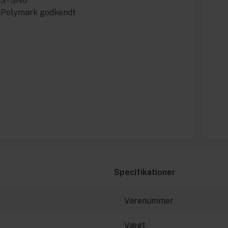
 S - SN8
c Polymark godkendt
Specifikationer
Varenummer
Vægt