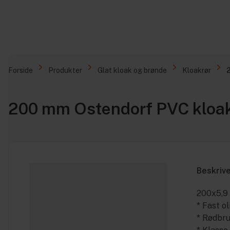
Forside
Produkter
Glat kloak og brønde
Kloakrør
200 mm Ostendorf PVC kloak
Beskriv
200x5,9 
* Fast o
* Rødbr