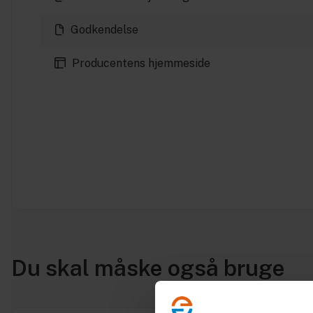
Godkendelse
Producentens hjemmeside
Du skal måske også bruge