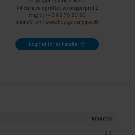
Vi sælger kun til erhverv.
Vil du have oprettet en brugerprofil,
ring til
+45 63 76 30 30
eller skriv til
webshop@scanpipe.dk
Log ind for at handle
10160108
6.4