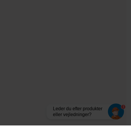
1
Leder du efter produkter
eller vejledninger?