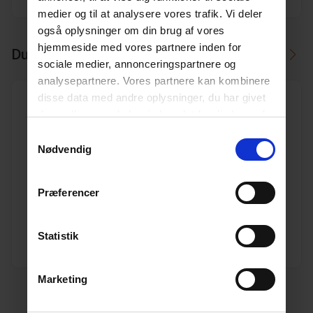
medier og til at analysere vores trafik. Vi deler
også oplysninger om din brug af vores
hjemmeside med vores partnere inden for
Du skal måske også bruge
sociale medier, annonceringspartnere og
analysepartnere. Vores partnere kan kombinere
disse data med andre oplysninger, du har givet
dem, eller som de har indsamlet fra din brug af
deres tjenester.
Læs mere her.
Samtykkevalg
Nødvendig
200 mm PVC kloak slutprop
Varenr. 10190160
Pakkeinfo. STK.
Præferencer
Se produkt
Statistik
Marketing