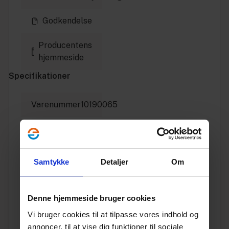
Godkendelse
Producentens
hjemmeside
Specifikationer
Varenummer
10190065
Vægt
1.226
Enhed
STK.
Samtykke
Detaljer
Om
Materiale
PVC
Denne hjemmeside bruger cookies
Dimension
200
Vi bruger cookies til at tilpasse vores indhold og
annoncer, til at vise dig funktioner til sociale
Producent
Ostendorf