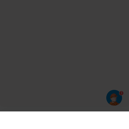
1
Har du prøvet vores app?