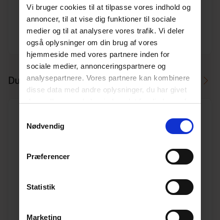
Vi bruger cookies til at tilpasse vores indhold og
Dimension
110
annoncer, til at vise dig funktioner til sociale
medier og til at analysere vores trafik. Vi deler
Producent
Ostendorf
også oplysninger om din brug af vores
hjemmeside med vores partnere inden for
sociale medier, annonceringspartnere og
analysepartnere. Vores partnere kan kombinere
Du skal måske også bruge
disse data med andre oplysninger, du har givet
dem, eller som de har indsamlet fra din brug af
deres tjenester.
Læs mere her.
Samtykkevalg
Nødvendig
110/110 45° Pipelife PP kloakgrenrør
Præferencer
Varenr. 10196820
Pakkeinfo. STK.
Statistik
Se produkt
Marketing