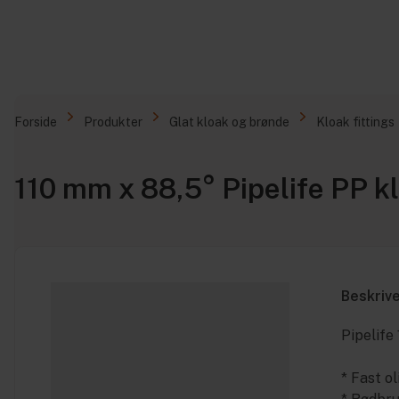
Forside
Produkter
Glat kloak og brønde
Kloak fittings
110 mm x 88,5° Pipelife PP k
Beskriv
Pipelife
* Fast o