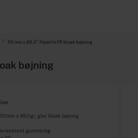
110 mm x 88,5° Pipelife PP kloak bøjning
loak bøjning
else
 110mm x 88,5gr. glat kloak bøjning
lieresistent gummiring