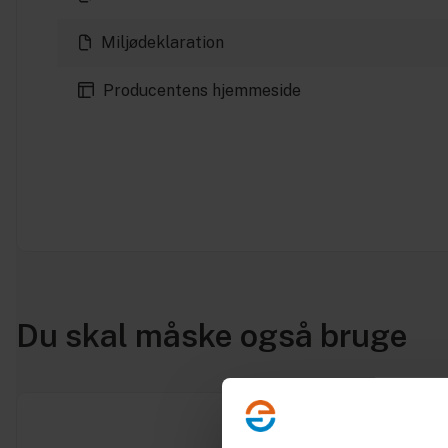
Miljødeklaration
Producentens hjemmeside
Du skal måske også bruge