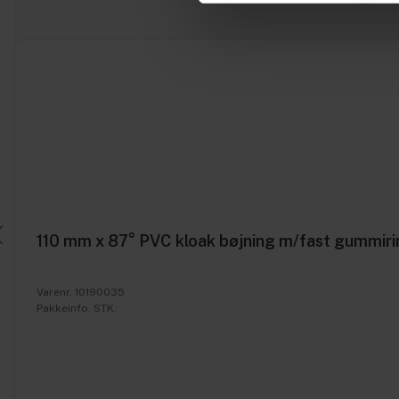
110 mm x 87° PVC kloak bøjning m/fast gummiri
Varenr. 10190035
Pakkeinfo. STK.