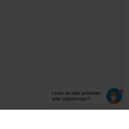
1
Leder du efter produkter
eller vejledninger?