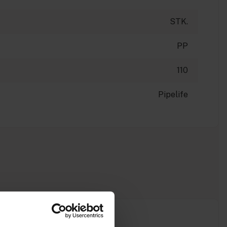
STK.
PP
110
Pipelife