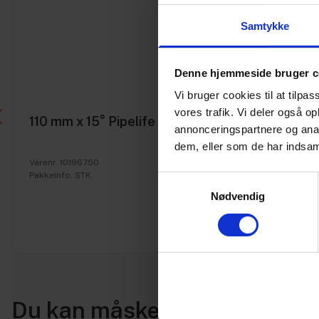
Samtykke
Denne hjemmeside bruger c
Vi bruger cookies til at tilpas
vores trafik. Vi deler også 
110 mm x 15° Pipelife PP kloak bøjning
annonceringspartnere og anal
dem, eller som de har indsaml
Varenr. 10196750
Pakkeinfo. STK.
Samtykkevalg
Nødvendig
Du kan måske i stedet bruge