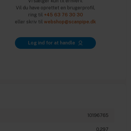
Vi sælger kun til erhverv.
Vil du have oprettet en brugerprofil,
ring til
+45 63 76 30 30
eller skriv til
webshop@scanpipe.dk
Log ind for at handle
10196765
0.297