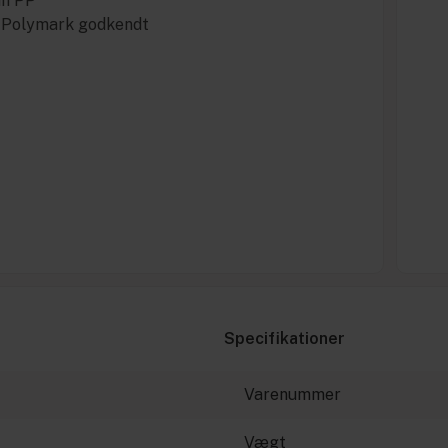
un PP
c Polymark godkendt
Specifikationer
Varenummer
Vægt