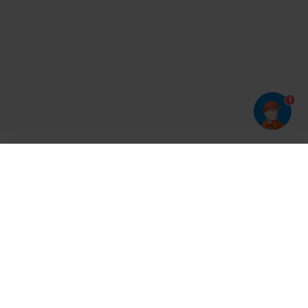
1
Har du prøvet vores app?
Tryk på
og derefter 'Føj til hjemmeskærm'
Tilmeld dig vores nyhedsbrev og bliv opdateret