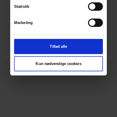
Statistik
160 mm x 88,5° Pipelife PP kloak bøjning
Marketing
Varenr. 10196790
Pakkeinfo. STK.
Se produkt
Tillad alle
Kun nødvendige cookies