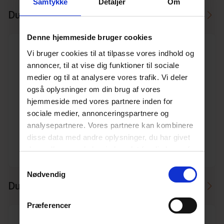
Samtykke
Detaljer
Om
Du skal måske også bruge
Denne hjemmeside bruger cookies
Vi bruger cookies til at tilpasse vores indhold og
annoncer, til at vise dig funktioner til sociale
medier og til at analysere vores trafik. Vi deler
også oplysninger om din brug af vores
160/110 45° Uponor PP kloakgrenrør
hjemmeside med vores partnere inden for
Varenr. 10196986
sociale medier, annonceringspartnere og
Pakkeinfo. STK.
analysepartnere. Vores partnere kan kombinere
disse data med andre oplysninger, du har givet
Se produkt
dem, eller som de har indsamlet fra din brug af
deres tjenester.
Læs mere her.
Samtykkevalg
Nødvendig
Du kan måske i stedet bruge
Præferencer