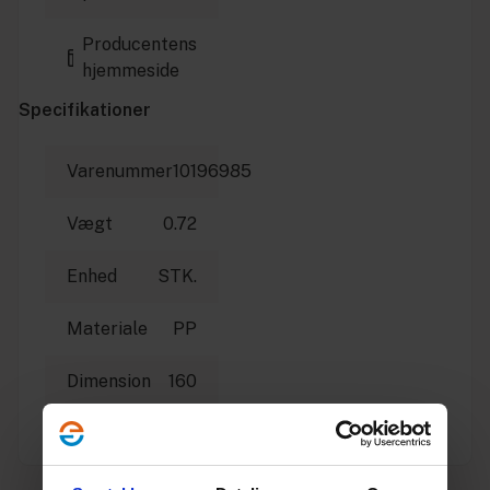
Producentens
hjemmeside
Specifikationer
Varenummer
10196985
Vægt
0.72
Enhed
STK.
Materiale
PP
Dimension
160
Producent
Uponor