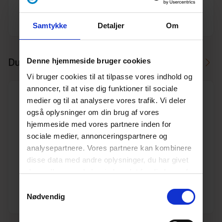
Producent
Ostendorf
Samtykke
Detaljer
Om
Du skal måske også bruge
Denne hjemmeside bruger cookies
Vi bruger cookies til at tilpasse vores indhold og
annoncer, til at vise dig funktioner til sociale
medier og til at analysere vores trafik. Vi deler
også oplysninger om din brug af vores
hjemmeside med vores partnere inden for
sociale medier, annonceringspartnere og
315/160 45° PVC kloak grenrør
analysepartnere. Vores partnere kan kombinere
Varenr. 10191090
disse data med andre oplysninger, du har givet
Pakkeinfo. STK.
dem, eller som de har indsamlet fra din brug af
deres tjenester.
Læs mere her.
Se produkt
Samtykkevalg
Nødvendig