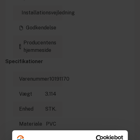
Installationsvejledning
Godkendelse
Producentens
hjemmeside
Specifikationer
Varenummer
10191170
Vægt
3.114
Enhed
STK.
Materiale
PVC
Dimension
315