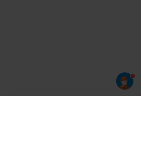
1
Har du prøvet vores app?
Tryk på
og derefter 'Føj til hjemmeskærm'
Tilmeld dig vores nyhedsbrev og bliv opdateret