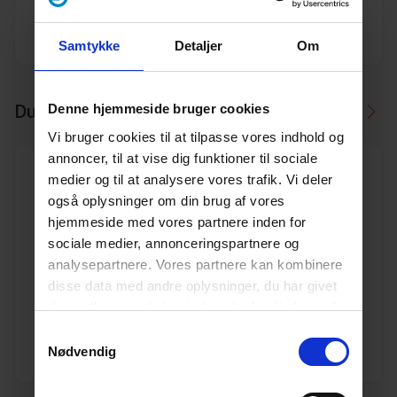
Producent
Ostendorf
Samtykke
Detaljer
Om
Du skal måske også bruge
Denne hjemmeside bruger cookies
Vi bruger cookies til at tilpasse vores indhold og
annoncer, til at vise dig funktioner til sociale
medier og til at analysere vores trafik. Vi deler
også oplysninger om din brug af vores
hjemmeside med vores partnere inden for
sociale medier, annonceringspartnere og
315 mm PVC kloak skydemuffe
analysepartnere. Vores partnere kan kombinere
Varenr. 10191010
disse data med andre oplysninger, du har givet
Pakkeinfo. STK.
dem, eller som de har indsamlet fra din brug af
deres tjenester.
Læs mere her.
Se produkt
Samtykkevalg
Nødvendig