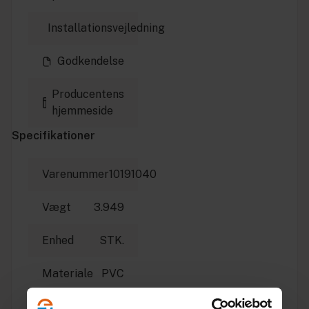
Installationsvejledning
Godkendelse
Producentens
hjemmeside
Specifikationer
Varenummer
10191040
Vægt
3.949
Enhed
STK.
Materiale
PVC
Dimension
315