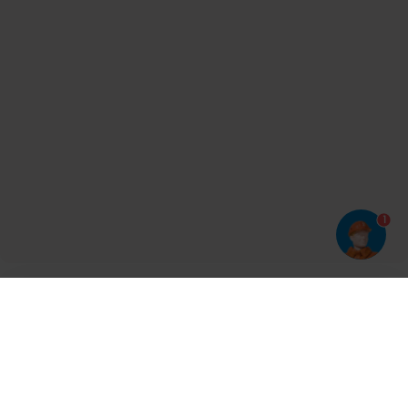
1
Har du prøvet vores app?
Tryk på
og derefter 'Føj til hjemmeskærm'
Tilmeld dig vores nyhedsbrev og bliv opdateret