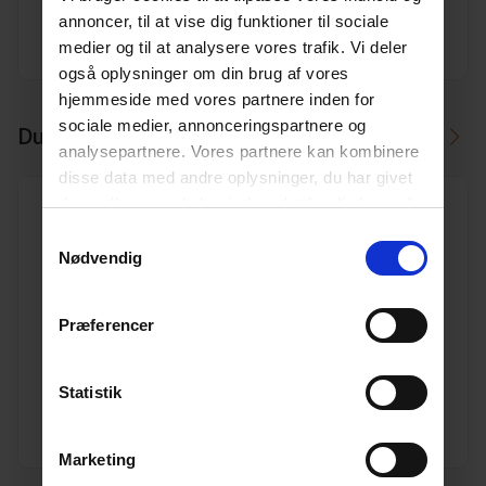
annoncer, til at vise dig funktioner til sociale
medier og til at analysere vores trafik. Vi deler
Producent
Ostendorf
også oplysninger om din brug af vores
hjemmeside med vores partnere inden for
sociale medier, annonceringspartnere og
Du skal måske også bruge
analysepartnere. Vores partnere kan kombinere
disse data med andre oplysninger, du har givet
dem, eller som de har indsamlet fra din brug af
deres tjenester.
Læs mere her.
Samtykkevalg
Nødvendig
400/315 mm PVC kloak reduktion
Præferencer
Varenr. 10191175
Pakkeinfo. STK.
Statistik
Se produkt
Marketing