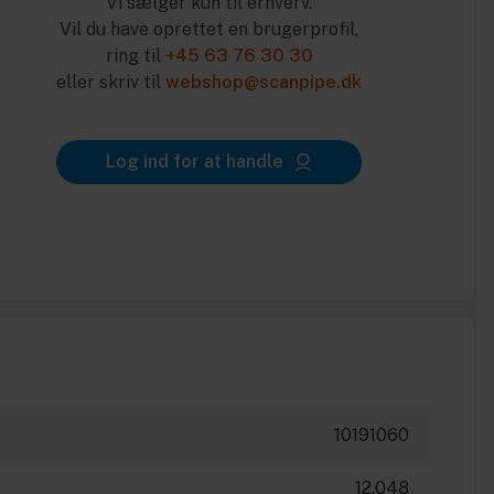
Vi sælger kun til erhverv.
Vil du have oprettet en brugerprofil,
ring til
+45 63 76 30 30
eller skriv til
webshop@scanpipe.dk
Log ind for at handle
10191060
12.048