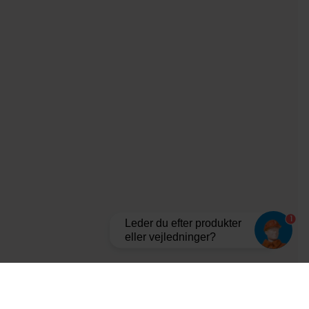
1
Leder du efter produkter
eller vejledninger?