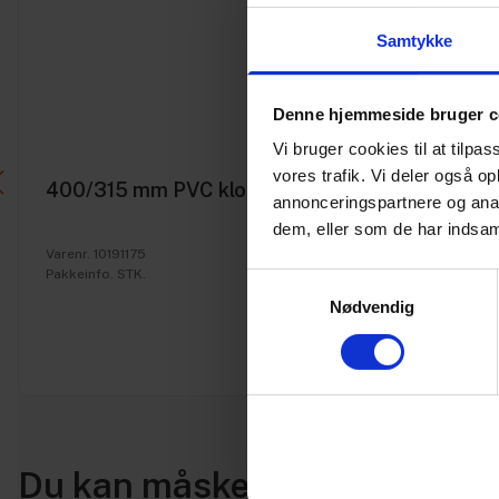
Samtykke
Denne hjemmeside bruger c
Vi bruger cookies til at tilpas
vores trafik. Vi deler også 
400/315 mm PVC kloak reduktion
annonceringspartnere og anal
dem, eller som de har indsaml
Varenr. 10191175
Pakkeinfo. STK.
Samtykkevalg
Nødvendig
Du kan måske i stedet bruge