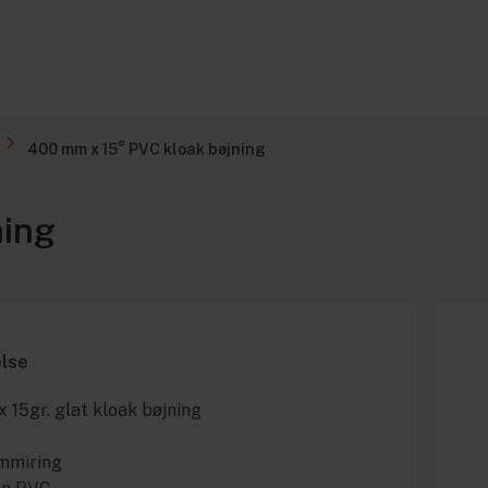
400 mm x 15° PVC kloak bøjning
ning
else
15gr. glat kloak bøjning
ummiring