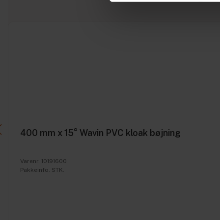
400 mm x 15° Wavin PVC kloak bøjning
Varenr. 10191600
Pakkeinfo. STK.