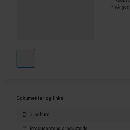
* Rødbr
* VA go
Dokumenter og links
Brochure
Producentens produktside