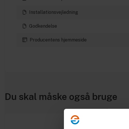
Installationsvejledning
Godkendelse
Producentens hjemmeside
Du skal måske også bruge