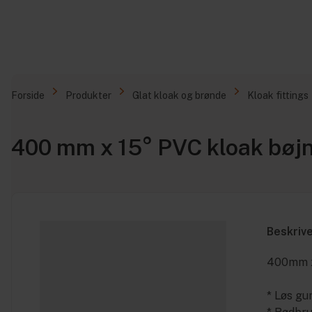
Forside
Produkter
Glat kloak og brønde
Kloak fittings
400 mm x 15° PVC kloak bøj
Beskriv
400mm x 
* Løs g