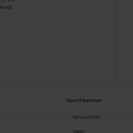
un PVC
dkendt
Specifikationer
Varenummer
Vægt