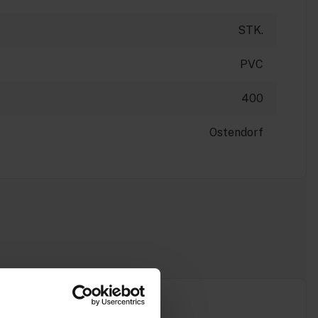
STK.
PVC
400
Ostendorf