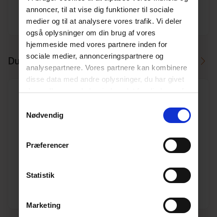
annoncer, til at vise dig funktioner til sociale
medier og til at analysere vores trafik. Vi deler
Producent
Ostendorf
også oplysninger om din brug af vores
hjemmeside med vores partnere inden for
sociale medier, annonceringspartnere og
Du skal måske også bruge
analysepartnere. Vores partnere kan kombinere
disse data med andre oplysninger, du har givet
dem, eller som de har indsamlet fra din brug af
deres tjenester.
Læs mere her.
Samtykkevalg
Nødvendig
500 mm PVC kloak slutprop
Præferencer
Varenr. 10191161
Pakkeinfo. STK.
Statistik
Se produkt
Marketing