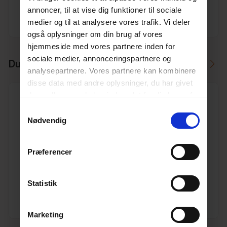
annoncer, til at vise dig funktioner til sociale
medier og til at analysere vores trafik. Vi deler
Producent
Ostendorf
også oplysninger om din brug af vores
hjemmeside med vores partnere inden for
sociale medier, annonceringspartnere og
Du skal måske også bruge
analysepartnere. Vores partnere kan kombinere
disse data med andre oplysninger, du har givet
dem, eller som de har indsamlet fra din brug af
deres tjenester.
Læs mere her.
Samtykkevalg
Nødvendig
500 mm PVC kloak slutprop
Præferencer
Varenr. 10191161
Pakkeinfo. STK.
Statistik
Se produkt
Marketing