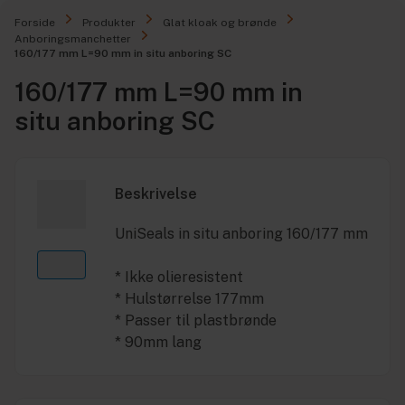
Forside
Produkter
Glat kloak og brønde
Anboringsmanchetter
160/177 mm L=90 mm in situ anboring SC
160/177 mm L=90 mm in
situ anboring SC
Beskrivelse
UniSeals in situ anboring 160/177 mm
* Ikke olieresistent
* Hulstørrelse 177mm
* Passer til plastbrønde
* 90mm lang