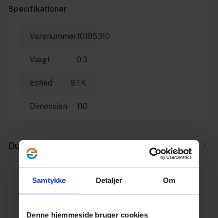
Specifikationer
Varenummer
10195310
Vægt
0.3
Enhed
STK.
Dimension
110
Du skal måske også bruge
Samtykke
Detaljer
Om
Denne hjemmeside bruger cookies