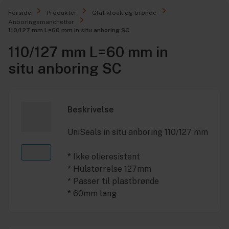
Forside
Produkter
Glat kloak og brønde
Anboringsmanchetter
110/127 mm L=60 mm in situ anboring SC
110/127 mm L=60 mm in
situ anboring SC
Beskrivelse
UniSeals in situ anboring 110/127 mm
* Ikke olieresistent
* Hulstørrelse 127mm
* Passer til plastbrønde
* 60mm lang