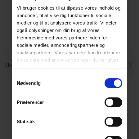
72 -100/110 mm universal dræntilslutning, gul
Vi bruger cookies til at tilpasse vores indhold og
Varenr. 10196173
annoncer, til at vise dig funktioner til sociale
Pakkeinfo. STK.
medier og til at analysere vores trafik. Vi deler
også oplysninger om din brug af vores
Se produkt
hjemmeside med vores partnere inden for
sociale medier, annonceringspartnere og
analysepartnere. Vores partnere kan kombinere
disse data med andre oplysninger, du har givet
Du kan måske i stedet bruge
dem, eller som de har indsamlet fra din brug af
deres tjenester.
Læs mere her.
Samtykkevalg
Nødvendig
Præferencer
110/127 mm in situ anboring L965 (60 mm)
Varenr. 10195302
Statistik
Pakkeinfo. STK.