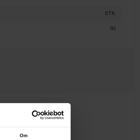
STK.
92
Om