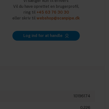
Vi sælger kun til erhverv.
Vil du have oprettet en brugerprofil,
ring til
+45 63 76 30 30
eller skriv til
webshop@scanpipe.dk
Log ind for at handle
10196174
0.226