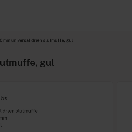
00 mm universal dræn slutmuffe, gul
utmuffe, gul
else
l dræn slutmuffe
0mm
l