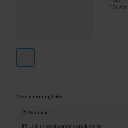
* Gul PP
* Godke
Dokumenter og links
Datablad
Link til producentens produktside