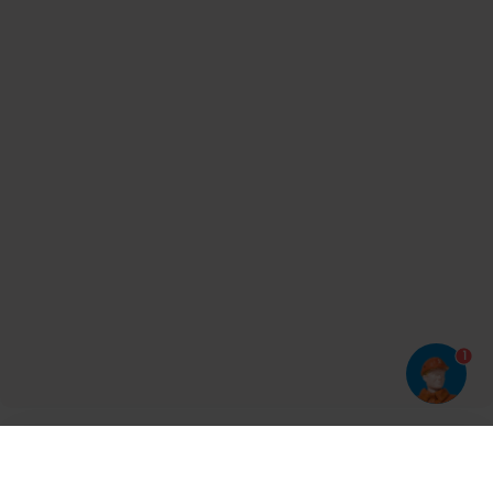
1
Har du prøvet vores app?