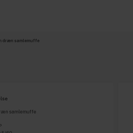
m dræn samlemuffe
else
ræn samlemuffe
P