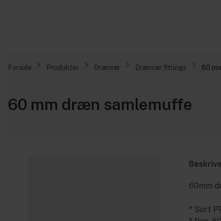
Forside
Produkter
Drænrør
Drænrør fittings
60 m
60 mm dræn samlemuffe
Beskriv
60mm d
* Sort P