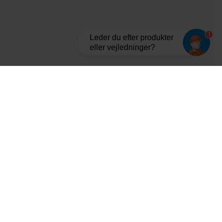
1
Leder du efter produkter
eller vejledninger?
Tilmeld dig vores nyhedsbrev og bliv opdateret