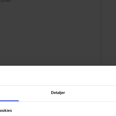
0,5/60
Specifikationer
Detaljer
Varenummer
ookies
Vægt