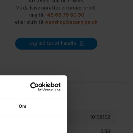
Vi sælger kun til erhverv.
Vil du have oprettet en brugerprofil,
ring til
+45 63 76 30 30
eller skriv til
webshop@scanpipe.dk
Log ind for at handle
Om
10196102
0.38