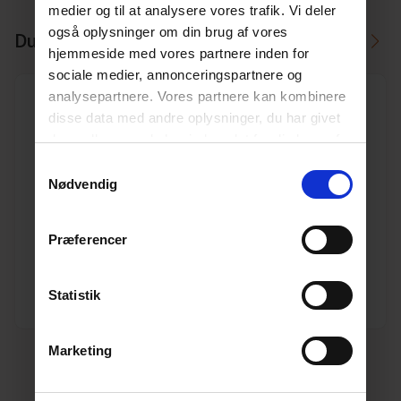
medier og til at analysere vores trafik. Vi deler
også oplysninger om din brug af vores
Du skal måske også bruge
hjemmeside med vores partnere inden for
sociale medier, annonceringspartnere og
analysepartnere. Vores partnere kan kombinere
disse data med andre oplysninger, du har givet
dem, eller som de har indsamlet fra din brug af
deres tjenester.
Læs mere her.
Samtykkevalg
Stora Self 100 rende sæt kl. A 100 cm m/galv.
Nødvendig
spalterist og 110 mm udløbsstuds
Varenr. 10193605
Pakkeinfo. STK.
Præferencer
Se produkt
Statistik
Marketing