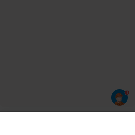
1
Har du prøvet vores app?
Tryk på
og derefter 'Føj til hjemmeskærm'