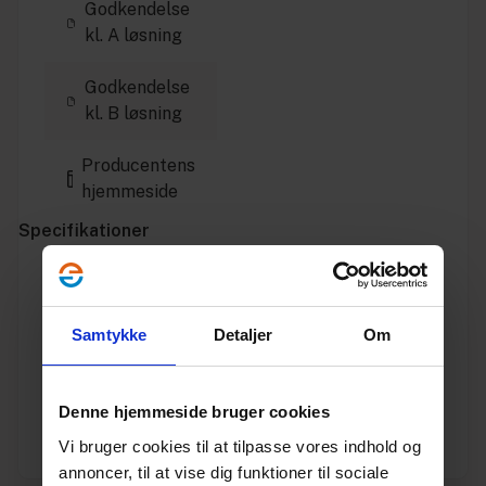
Godkendelse
kl. A løsning
Godkendelse
kl. B løsning
Producentens
hjemmeside
Specifikationer
Varenummer
10193640
Samtykke
Detaljer
Om
Vægt
0.8
Enhed
STK.
Denne hjemmeside bruger cookies
Vi bruger cookies til at tilpasse vores indhold og
Materiale
Beton
annoncer, til at vise dig funktioner til sociale