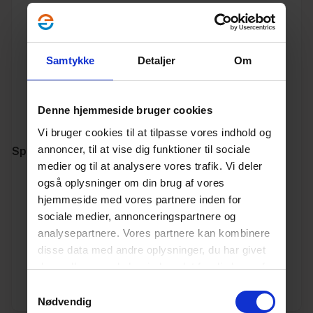
Godkendelse
kl. A løsning
Godkendelse
Samtykke
Detaljer
Om
kl. B løsning
Producentens
Denne hjemmeside bruger cookies
hjemmeside
Vi bruger cookies til at tilpasse vores indhold og
annoncer, til at vise dig funktioner til sociale
Specifikationer
medier og til at analysere vores trafik. Vi deler
også oplysninger om din brug af vores
Varenummer
10193625
hjemmeside med vores partnere inden for
sociale medier, annonceringspartnere og
Vægt
12.1
analysepartnere. Vores partnere kan kombinere
disse data med andre oplysninger, du har givet
Enhed
STK.
dem, eller som de har indsamlet fra din brug af
deres tjenester.
Læs mere her.
Samtykkevalg
Materiale
Beton
Nødvendig