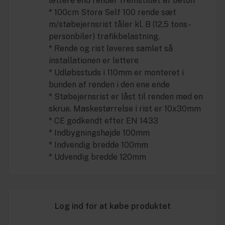
lettere end render fremstillet af beton
* 100cm Stora Self 100 rende sæt
m/støbejernsrist tåler kl. B (12,5 tons -
personbiler) trafikbelastning.
* Rende og rist leveres samlet så
installationen er lettere
* Udløbsstuds i 110mm er monteret i
bunden af renden i den ene ende
* Støbejernsrist er låst til renden med en
skrue. Maskestørrelse i rist er 10x30mm
* CE godkendt efter EN 1433
* Indbygningshøjde 100mm
* Indvendig bredde 100mm
* Udvendig bredde 120mm
Log ind for at købe produktet