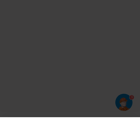
1
Har du prøvet vores app?
Tryk på
og derefter 'Føj til hjemmeskærm'