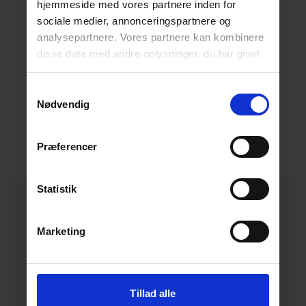
hjemmeside med vores partnere inden for
sociale medier, annonceringspartnere og
analysepartnere. Vores partnere kan kombinere
disse data med andre oplysninger, du har givet
dem, eller som de har indsamlet fra din brug af
110 mm x 45° Pipelife PP kloak bøjning
deres tjenester.
Læs mere her.
Samtykkevalg
Varenr. 10196760
Nødvendig
Pakkeinfo. STK.
Se produkt
Præferencer
Statistik
Marketing
Tillad alle