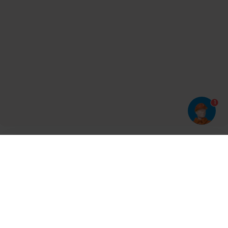
1
Har du prøvet vores app?
Tryk på
og derefter 'Føj til hjemmeskærm'
Tilmeld dig vores nyhedsbrev og bliv opdateret