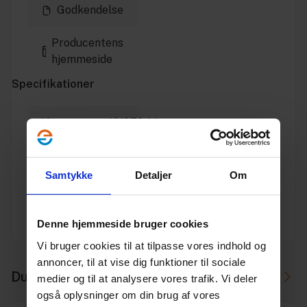
Godkendelse
Producentens
hjemmeside
Specifikationer
Varenummer
10197944
Vægt
0.02
Samtykke
Detaljer
Om
Enhed
STK.
Dimension
110
Denne hjemmeside bruger cookies
Vi bruger cookies til at tilpasse vores indhold og
annoncer, til at vise dig funktioner til sociale
Du skal måske også bruge
medier og til at analysere vores trafik. Vi deler
også oplysninger om din brug af vores