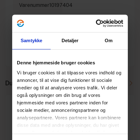
Varenummer
10197404
Vægt
3.5
Enhed
M
Samtykke
Detaljer
Om
Dimension
DN
300
Denne hjemmeside bruger cookies
Vi bruger cookies til at tilpasse vores indhold og
annoncer, til at vise dig funktioner til sociale
Du skal måske også bruge
medier og til at analysere vores trafik. Vi deler
også oplysninger om din brug af vores
hjemmeside med vores partnere inden for
sociale medier, annonceringspartnere og
analysepartnere. Vores partnere kan kombinere
disse data med andre oplysninger, du har givet
DN 300 slutmuffe, til anlægsrør
dem, eller som de har indsamlet fra din brug af
Varenr. 10197544