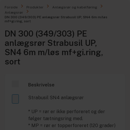
Forside
Produkter
Anlægsrør og kabelføring
Anlægsrør
DN 300 (349/303) PE anlægsrør Strabusil UP, SN4 6m m/løs
mf+gi.ring, sort
DN 300 (349/303) PE
anlægsrør Strabusil UP,
SN4 6m m/løs mf+gi.ring,
sort
Beskrivelse
Strabusil SN4 anlægsrør
* UP = rør er ikke perforeret og der
følger tætningsring med.
* MP = rør er topperforeret (120 grader)