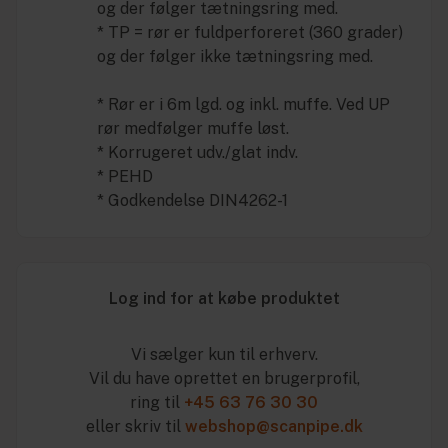
og der følger tætningsring med.
* TP = rør er fuldperforeret (360 grader)
og der følger ikke tætningsring med.
* Rør er i 6m lgd. og inkl. muffe. Ved UP
rør medfølger muffe løst.
* Korrugeret udv./glat indv.
* PEHD
* Godkendelse DIN4262-1
Log ind for at købe produktet
Vi sælger kun til erhverv.
Vil du have oprettet en brugerprofil,
ring til
+45 63 76 30 30
eller skriv til
webshop@scanpipe.dk