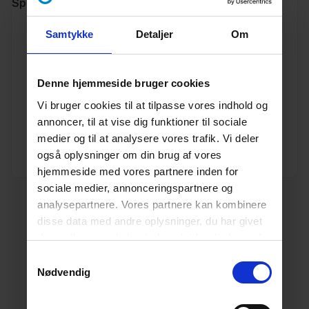
Specifikationer
Samtykke
Detaljer
Om
Varenummer
10197473
Vægt
8.3
Denne hjemmeside bruger cookies
Vi bruger cookies til at tilpasse vores indhold og
Enhed
STK.
annoncer, til at vise dig funktioner til sociale
medier og til at analysere vores trafik. Vi deler
Dimension
DN
også oplysninger om din brug af vores
300
hjemmeside med vores partnere inden for
sociale medier, annonceringspartnere og
analysepartnere. Vores partnere kan kombinere
disse data med andre oplysninger, du har givet
dem, eller som de har indsamlet fra din brug af
deres tjenester.
Læs mere her.
Samtykkevalg
Nødvendig