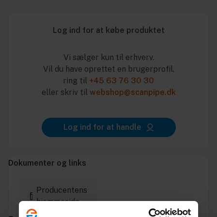
Log ind for at købe produktet
Vi sælger kun til erhverv.
Vil du have oprettet en brugerprofil,
ring til
+45 63 76 30 30
eller skriv til
webshop@scanpipe.dk
Log ind for at handle
Dokumenter og links
Producentens
hjemmeside