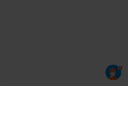
1
Har du prøvet vores app?
Tryk på
og derefter 'Føj til hjemmeskærm'
Tilmeld dig vores nyhedsbrev og bliv opdateret