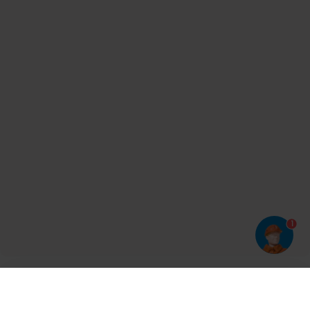
1
Har du prøvet vores app?