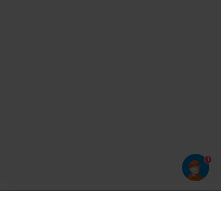
1
Har du prøvet vores app?